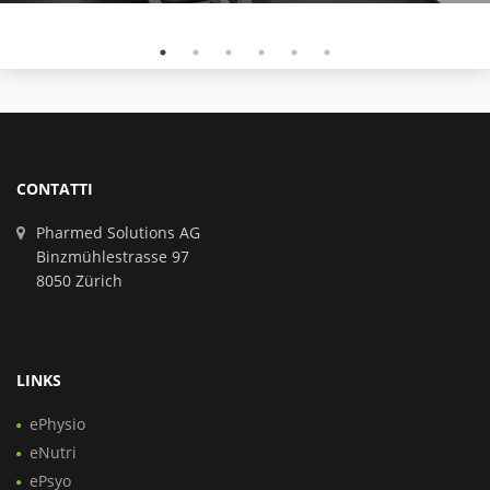
CONTATTI
Pharmed Solutions AG
Binzmühlestrasse 97
8050 Zürich
LINKS
ePhysio
eNutri
ePsyo