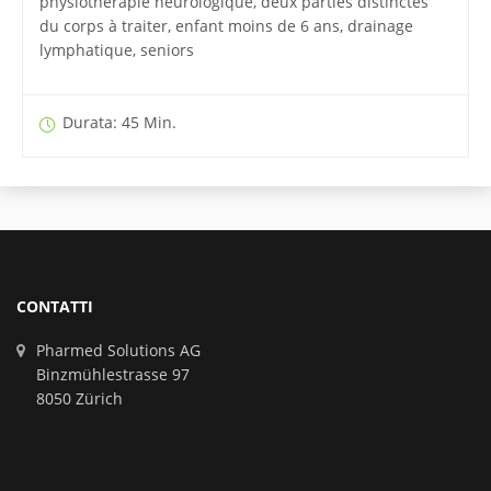
physiothérapie neurologique, deux parties distinctes
du corps à traiter, enfant moins de 6 ans, drainage
lymphatique, seniors
Durata: 45 Min.
CONTATTI
Pharmed Solutions AG
Binzmühlestrasse 97
8050 Zürich