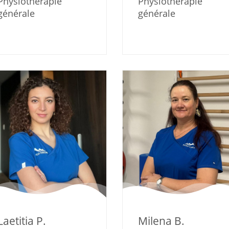
Physiothérapie
Physiothérapie
générale
générale
Laetitia P.
Milena B.