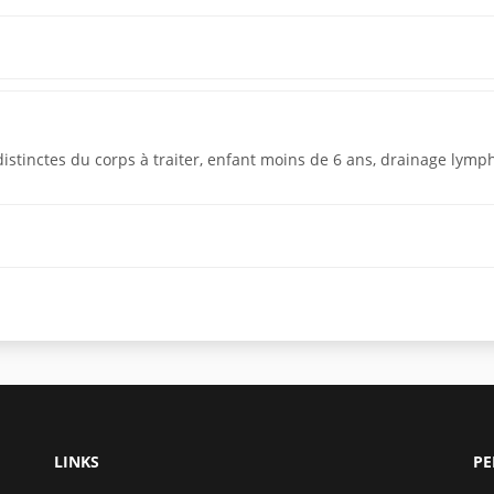
istinctes du corps à traiter, enfant moins de 6 ans, drainage lymp
LINKS
PE