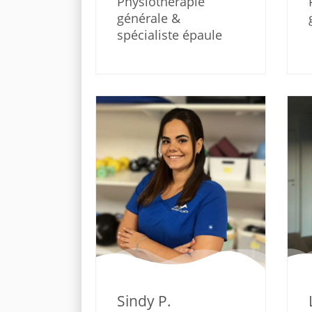
Physiothérapie
générale &
spécialiste épaule
Sindy P.