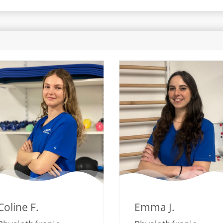
Coline F.
Emma J.