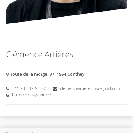
Clémence Artières
route de la morge, 37, 1964 Conthey
+41 78-447-94-02
clemenceartieresmk@gmail.com
https://choaysante.ch/