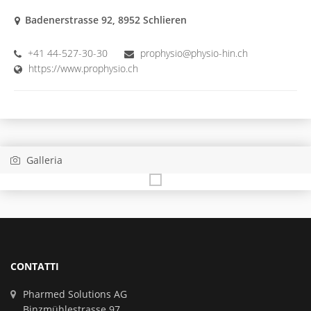
Badenerstrasse 92, 8952 Schlieren
+41 44-527-30-30
prophysio@physio-hin.ch
https://www.prophysio.ch
Galleria
CONTATTI
Pharmed Solutions AG
Binzmühlestrasse 97