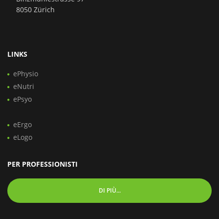
8050 Zürich
LINKS
ePhysio
eNutri
ePsyo
eErgo
eLogo
PER PROFESSIONISTI
DI PIÙ...