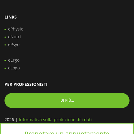
LINKS
ePhysio
eNutri
ePsyo
eErgo
eLogo
PER PROFESSIONISTI
DI PIÙ...
2026
|
Informativa sulla protezione dei dati
Prenotare un appuntamento